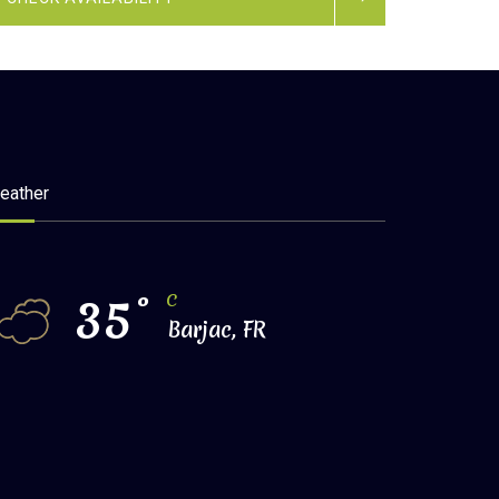
eather
35
°
C
Barjac, FR