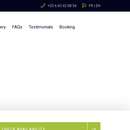
+33 6 65 42 68 54
FR
|
EN
lery
FAQs
Testimonials
Booking
CHECK AVAILABILITY