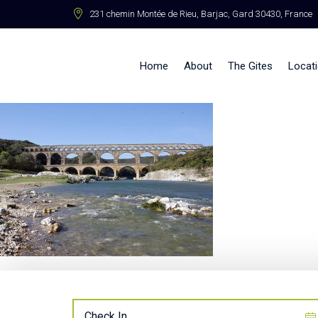
231 chemin Montée de Rieu, Barjac, Gard 30430, France
Home
About
The Gites
Locat