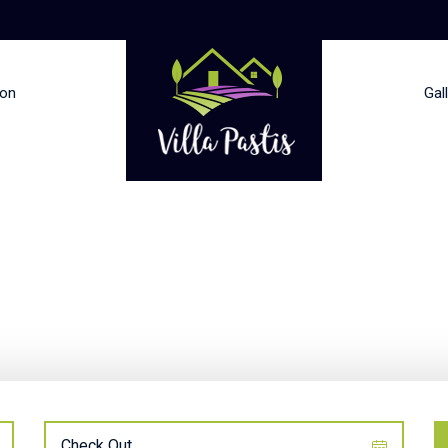
ion
Gal