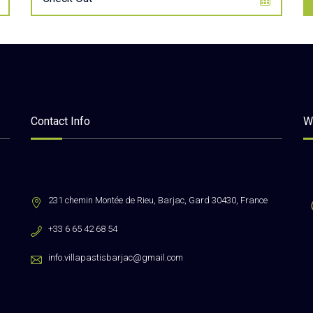
Contact Info
W
231 chemin Montée de Rieu, Barjac, Gard 30430, France
+33 6 65 42 68 54
info.villapastisbarjac@gmail.com