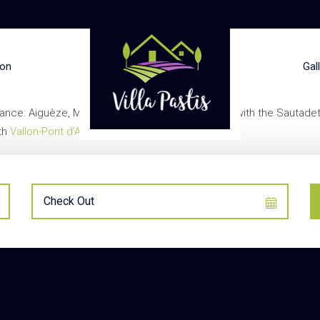
ion
Gal
 France: Aiguèze, Montclus and
La Roque sur Cèze
with the Sautadet
ith
Vallon-Pont d’Arc
and its prehistoric wonders