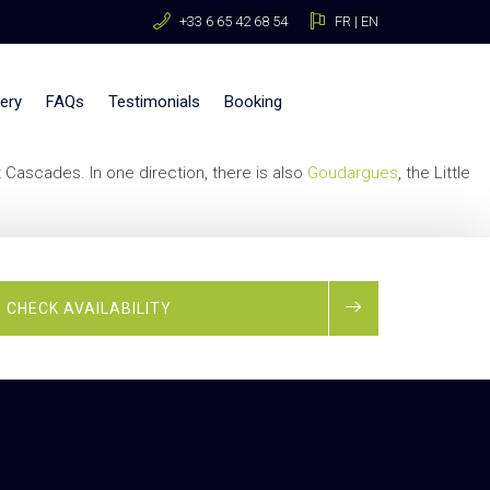
+33 6 65 42 68 54
FR
|
EN
lery
FAQs
Testimonials
Booking
 Cascades. In one direction, there is also
Goudargues
, the Little
CHECK AVAILABILITY