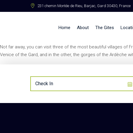
231 chemin Montée de Rieu, Barjac, Gard 30430, France
Home
About
The Gites
Locat
Not far away, you can visit three of the most beautiful villages of
Venice of the Gard, and in the other, the gorges of the Ardèche w