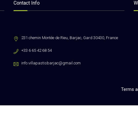
Contact Info
W
231 chemin Montée de Rieu, Barjac, Gard 30430, France
+33 6 65 42 68 54
info.villapastisbarjac@gmail.com
Terms a