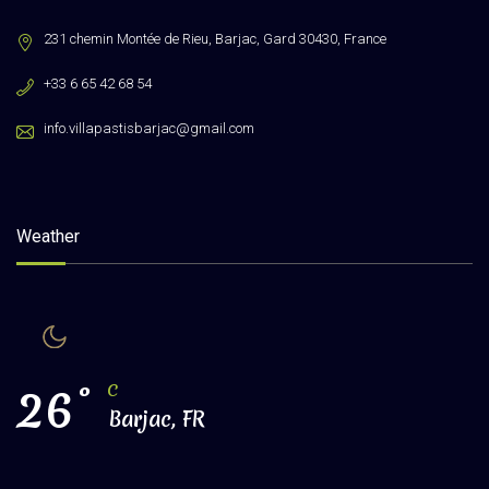
231 chemin Montée de Rieu, Barjac, Gard 30430, France
+33 6 65 42 68 54
info.villapastisbarjac@gmail.com
Weather
26
°
C
Barjac, FR