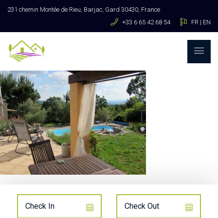
231 chemin Montée de Rieu, Barjac, Gard 30430, France
+33 6 65 42 68 54
FR
|
EN