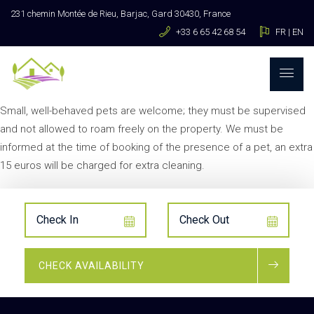
231 chemin Montée de Rieu, Barjac, Gard 30430, France
+33 6 65 42 68 54
FR
|
EN
Small, well-behaved pets are welcome; they must be supervised
and not allowed to roam freely on the property. We must be
informed at the time of booking of the presence of a pet, an extra
15 euros will be charged for extra cleaning.
CHECK AVAILABILITY