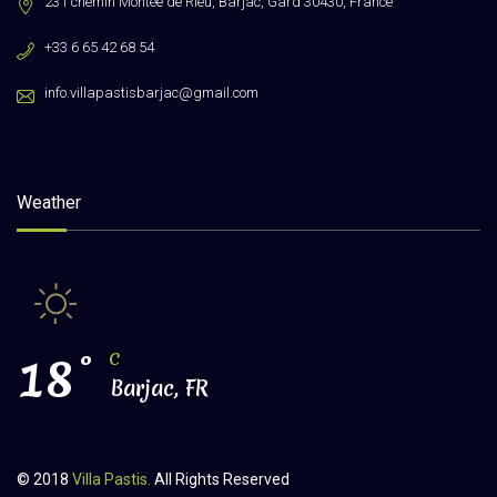
231 chemin Montée de Rieu, Barjac, Gard 30430, France
+33 6 65 42 68 54
info.villapastisbarjac@gmail.com
Weather
18
°
C
Barjac, FR
© 2018
Villa Pastis.
All Rights Reserved