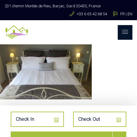
231 chemin Montée de Rieu, Barjac, Gard 30430, France
+33 6 65 42 68 54
FR
|
EN