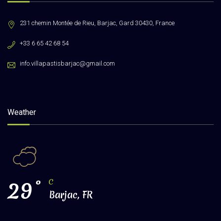
231 chemin Montée de Rieu, Barjac, Gard 30430, France
+33 6 65 42 68 54
info.villapastisbarjac@gmail.com
Weather
29
°
C
Barjac, FR