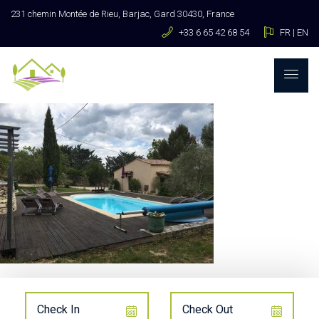
231 chemin Montée de Rieu, Barjac, Gard 30430, France
+33 6 65 42 68 54
FR
|
EN