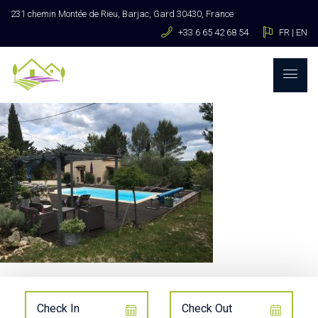
231 chemin Montée de Rieu, Barjac, Gard 30430, France
+33 6 65 42 68 54
FR
|
EN