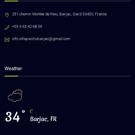
231 chemin Montée de Rieu, Barjac, Gard 30430, France
+33 6 65 42 68 54
info.villapastisbarjac@gmail.com
Weather
34
°
C
Barjac, FR