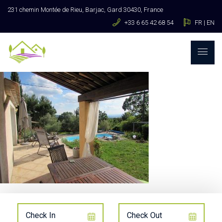
231 chemin Montée de Rieu, Barjac, Gard 30430, France
+33 6 65 42 68 54
FR
|
EN