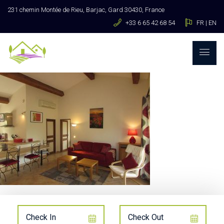
231 chemin Montée de Rieu, Barjac, Gard 30430, France
+33 6 65 42 68 54
FR
|
EN