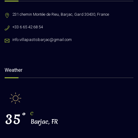
231 chemin Montée de Rieu, Barjac, Gard 30430, France
+33 6 65 42 68 54
info.villapastisbarjac@gmail.com
Weather
35
°
C
Barjac, FR