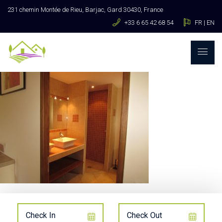
231 chemin Montée de Rieu, Barjac, Gard 30430, France
+33 6 65 42 68 54
FR
|
EN