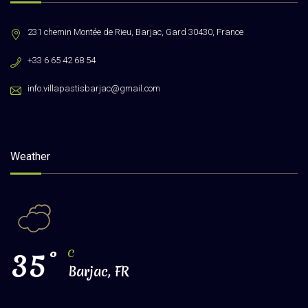
231 chemin Montée de Rieu, Barjac, Gard 30430, France
+33 6 65 42 68 54
info.villapastisbarjac@gmail.com
Weather
35
°
C
Barjac, FR