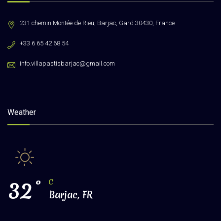
231 chemin Montée de Rieu, Barjac, Gard 30430, France
+33 6 65 42 68 54
info.villapastisbarjac@gmail.com
Weather
32
°
C
Barjac, FR