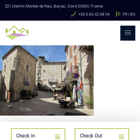
231 chemin Montée de Rieu, Barjac, Gard 30430, France
+33 6 65 42 68 54
FR
|
EN