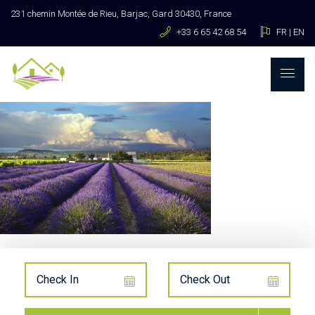
231 chemin Montée de Rieu, Barjac, Gard 30430, France
+33 6 65 42 68 54
FR
|
EN