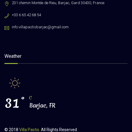
231 chemin Montée de Rieu, Barjac, Gard 30430, France
+33 6 65 42 68 54
info.villapastisbarjac@gmail.com
Weather
31
°
C
Barjac, FR
© 2018
Villa Pastis.
All Rights Reserved